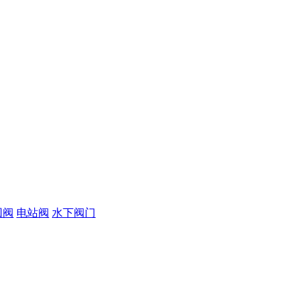
回阀
电站阀
水下阀门