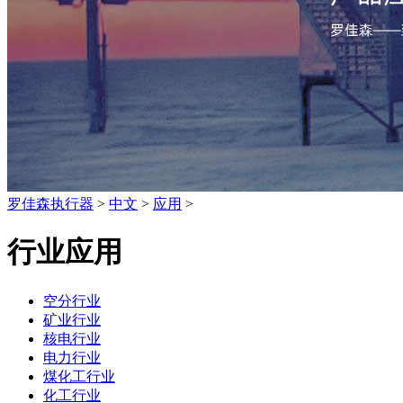
罗佳森执行器
>
中文
>
应用
>
行业应用
空分行业
矿业行业
核电行业
电力行业
煤化工行业
化工行业